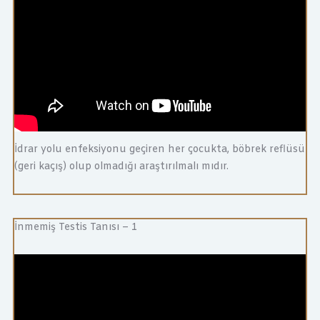
İdrar yolu enfeksiyonu geçiren her çocukta, böbrek reflüsü
(geri kaçış) olup olmadığı araştırılmalı mıdır.
İnmemiş Testis Tanısı – 1