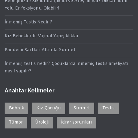
Bebeğinizde Sık İdrara Çıkma ve Ateş mi Var? Dikkat: İdrar
Yolu Enfeksiyonu Olabilir!
İnmemiş Testis Nedir ?
Kız Bebeklerde Vajinal Yapışıklıklar
Pandemi Şartları Altında Sünnet
İnmemiş testis nedir? Çocuklarda inmemiş testis ameliyatı
nasıl yapılır?
Anahtar Kelimeler
Böbrek
Kız Çocuğu
Sünnet
Testis
Tümör
Üroloji
İdrar sorunları