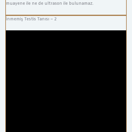
muayene ile ne de ultrason ile bulunamaz.
İnmemiş Testis Tanısı – 2