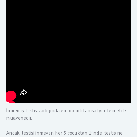
İnmemiş testis varlığında en önemli tanısal yöntem el ile
muayenedir.
Ancak, testisi inmeyen her 5 çocuktan 1’inde, testis ne