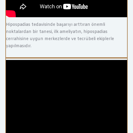
Hipospadias tedavisinde başarıyı arttıran önemli
noktalardan bir tanesi, ilk ameliyatın, hipospadias
cerrahisine uygun merkezlerde ve tecrübeli ekiplerle
yapılmasıdır.