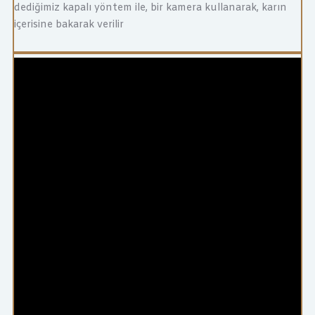
dediğimiz kapalı yöntem ile, bir kamera kullanarak, karın
içerisine bakarak verilir