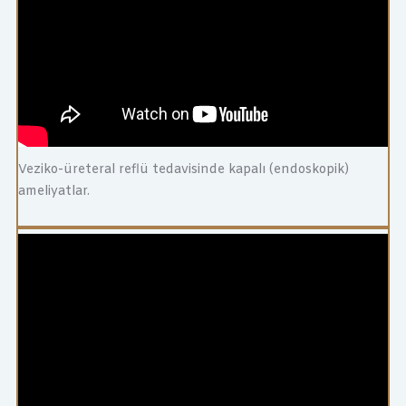
Veziko-üreteral reflü tedavisinde kapalı (endoskopik)
ameliyatlar.