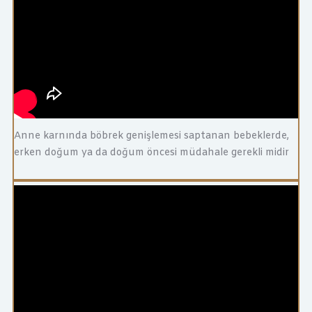
Anne karnında böbrek genişlemesi saptanan bebeklerde,
erken doğum ya da doğum öncesi müdahale gerekli midir