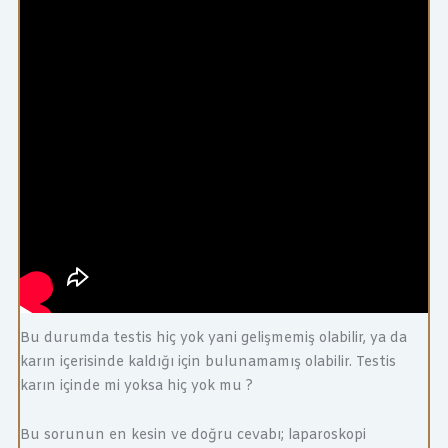
Bu durumda testis hiç yok yani gelişmemiş olabilir, ya da
karın içerisinde kaldığı için bulunamamış olabilir. Testis
karın içinde mi yoksa hiç yok mu ?
Bu sorunun en kesin ve doğru cevabı; laparoskopi