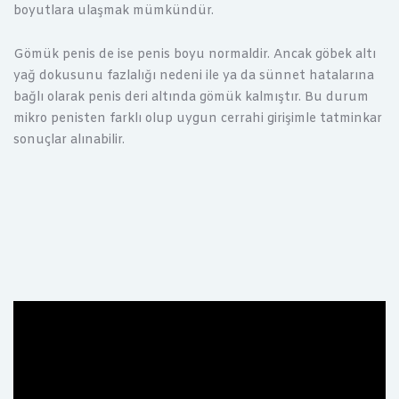
boyutlara ulaşmak mümkündür.
Gömük penis de ise penis boyu normaldir. Ancak göbek altı
yağ dokusunu fazlalığı nedeni ile ya da sünnet hatalarına
bağlı olarak penis deri altında gömük kalmıştır. Bu durum
mikro penisten farklı olup uygun cerrahi girişimle tatminkar
sonuçlar alınabilir.